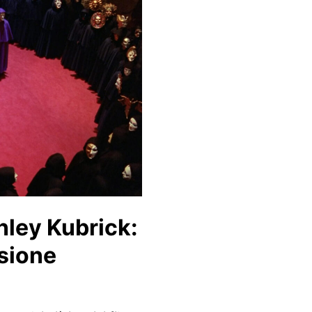
nley Kubrick:
ssione